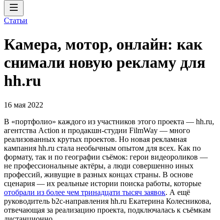
Статьи
Камера, мотор, онлайн: как
снимали новую рекламу для
hh.ru
16 мая 2022
В «портфолио» каждого из участников этого проекта — hh.ru,
агентства Action и продакшн-студии FilmWay — много
реализованных крутых проектов. Но новая рекламная
кампания hh.ru стала необычным опытом для всех. Как по
формату, так и по географии съёмок: герои видеороликов —
не профессиональные актёры, а люди совершенно иных
профессий, живущие в разных концах страны. В основе
сценария — их реальные истории поиска работы, которые
отобрали из более чем тринадцати тысяч заявок
. А ещё
руководитель b2c-направления hh.ru Екатерина Колесникова,
отвечающая за реализацию проекта, подключалась к съёмкам
дистанционно.