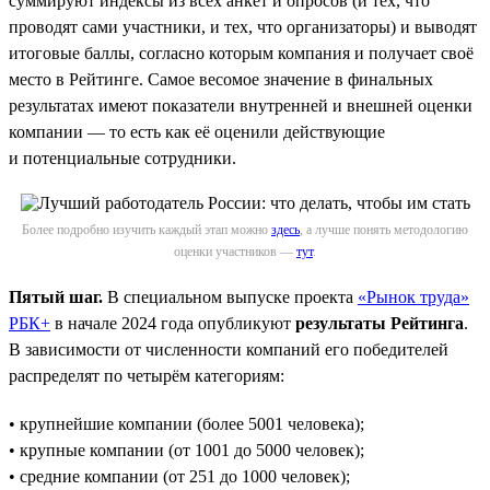
суммируют индексы из всех анкет и опросов (и тех, что
проводят сами участники, и тех, что организаторы) и выводят
итоговые баллы, согласно которым компания и получает своё
место в Рейтинге. Самое весомое значение в финальных
результатах имеют показатели внутренней и внешней оценки
компании — то есть как её оценили действующие
и потенциальные сотрудники.
Более подробно изучить каждый этап можно
здесь
, а лучше понять методологию
оценки участников —
тут
.
Пятый шаг.
В специальном выпуске проекта
«Рынок труда»
РБК+
в начале 2024 года опубликуют
результаты Рейтинга
.
В зависимости от численности компаний его победителей
распределят по четырём категориям:
• крупнейшие компании (более 5001 человека);
• крупные компании (от 1001 до 5000 человек);
• средние компании (от 251 до 1000 человек);