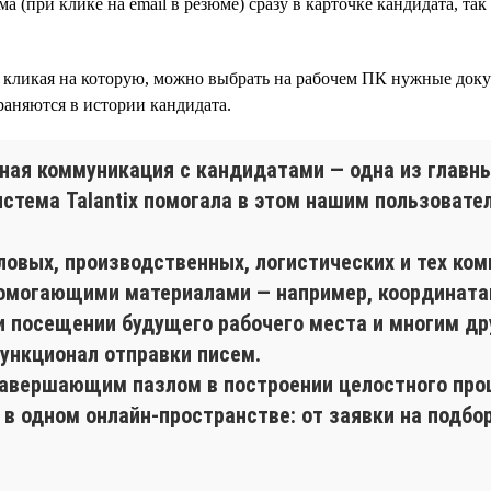
 (при клике на email в резюме) сразу в карточке кандидата, та
кликая на которую, можно выбрать на рабочем ПК нужные доку
раняются в истории кандидата.
ная коммуникация с кандидатами — одна из главных
стема Talantix помогала в этом нашим пользоват
овых, производственных, логистических и тех комп
могающими материалами — например, координатам
и посещении будущего рабочего места и многим дру
ункционал отправки писем.
завершающим пазлом в построении целостного проц
 в одном онлайн-пространстве: от заявки на подбо