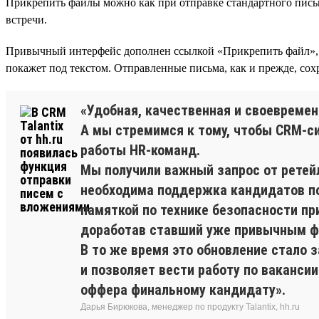
Прикрепить файлы можно как при отправке стандартного письма
встречи.
Привычный интерфейс дополнен ссылкой «Прикрепить файл», 
покажет под текстом. Отправленные письма, как и прежде, сох
«Удобная, качественная и своевремен
А мы стремимся к тому, чтобы CRM-си
работы HR-команд.
Мы получили важный запрос от ретейл
необходима поддержка кандидатов по
памяткой по технике безопасности пр
доработав ставший уже привычным ф
В то же время это обновление стало 
и позволяет вести работу по вакансии
оффера финальному кандидату».
Дарья Бирюкова, менеджер по продукту Talantix, hh.ru