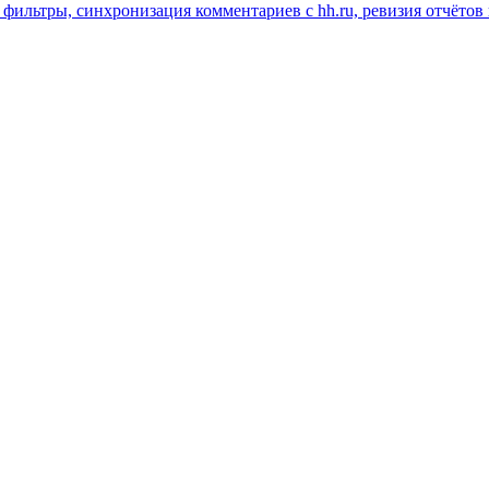
 фильтры, синхронизация комментариев с hh.ru, ревизия отчётов 