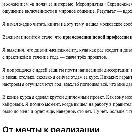
и хождением «в поля» за интервью. Мероприятия «Сервис-джема
ощущение включённости в мировое общение. Результат — вдохнов
Я начал жадно читать книги на эту тему, нашел московское соо
Важным инсайтом стало, что
при освоении новой профессии 
Я выяснил, что дизайн-менеджменту, куда как раз входит и ди
с практикой: в течение года — сдача трёх проектов.
Я попрощался с идеей защиты почти написанной диссертации по 
в месяц столько, сколько я сейчас отдам за курс. Никаких гара
настроем я отучился этот год, взахлёб поглощая всё, что мне да
В конце курса я сделал крутой дипломный проект. Как зону и
кайфовый. Я помню момент, когда вышел на работу в правительс
было до меня и будет ещё, наверное, сто лет. Ну нет. Больше я 
От мечты к реализации