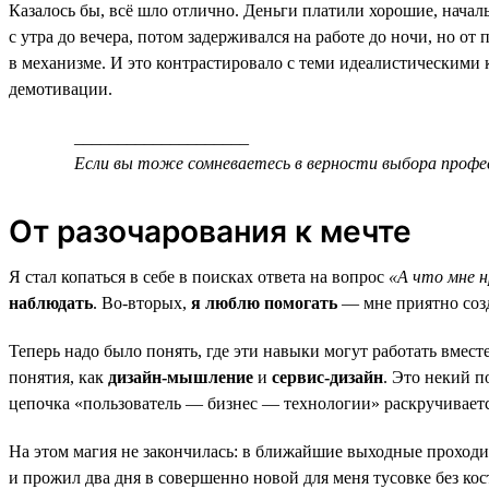
Казалось бы, всё шло отлично. Деньги платили хорошие, началь
с утра до вечера, потом задерживался на работе до ночи, но от
в механизме. И это контрастировало с теми идеалистическими ка
демотивации.
____________________
Если вы тоже сомневаетесь в верности выбора профе
От разочарования к мечте
Я стал копаться в себе в поисках ответа на вопрос
«А что мне н
наблюдать
. Во-вторых,
я люблю помогать
— мне приятно созда
Теперь надо было понять, где эти навыки могут работать вмест
понятия, как
дизайн-мышление
и
сервис-дизайн
. Это некий п
цепочка «пользователь — бизнес — технологии» раскручивается
На этом магия не закончилась: в ближайшие выходные проходи
и прожил два дня в совершенно новой для меня тусовке без к