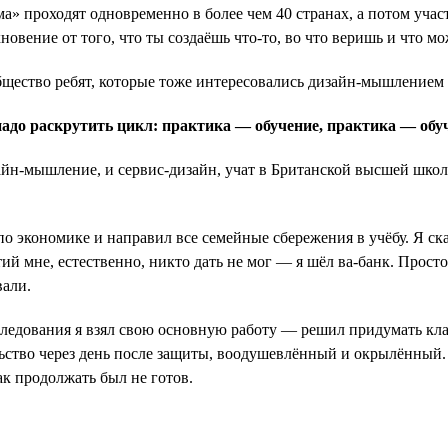
» проходят одновременно в более чем 40 странах, а потом участ
ение от того, что ты создаёшь что-то, во что веришь и что мож
бщество ребят, которые тоже интересовались дизайн-мышлением и
надо раскрутить цикл: практика — обучение, практика — обу
зайн-мышление, и сервис-дизайн, учат в Британской высшей школ
экономике и направил все семейные сбережения в учёбу. Я сказа
нтий мне, естественно, никто дать не мог — я шёл ва-банк. Прост
вали.
сследования я взял свою основную работу — решил придумать кл
тво через день после защиты, воодушевлённый и окрылённый. Огл
так продолжать был не готов.