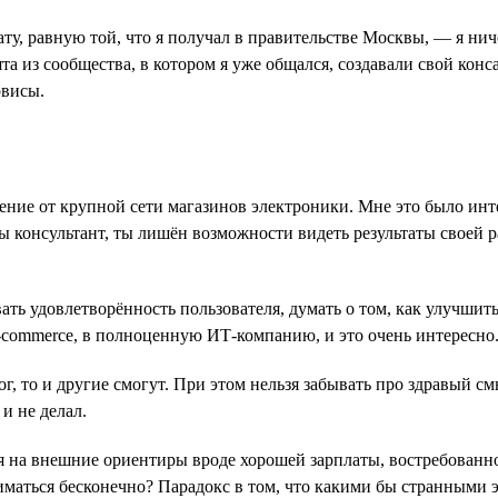
ту, равную той, что я получал в правительстве Москвы, — я нич
та из сообщества, в котором я уже общался, создавали свой кон
рвисы.
жение от крупной сети магазинов электроники. Мне это было инт
ы консультант, ты лишён возможности видеть результаты своей р
ать удовлетворённость пользователя, думать о том, как улучшить
 e-commerce, в полноценную ИТ-компанию, и это очень интересно
г, то и другие смогут. При этом нельзя забывать про здравый см
и не делал.
 на внешние ориентиры вроде хорошей зарплаты, востребованнос
иматься бесконечно? Парадокс в том, что какими бы странными 