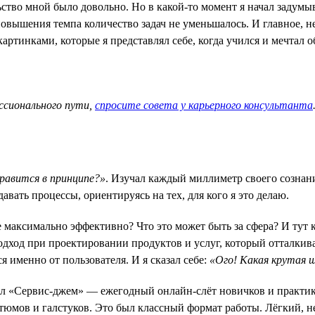
ство мной было довольно. Но в какой-то момент я начал задумыв
 повышения темпа количество задач не уменьшалось. И главное, н
ртинками, которые я представлял себе, когда учился и мечтал об
ссионального пути,
спросите совета у карьерного консультанта
равится в принципе?»
. Изучал каждый миллиметр своего сознани
вать процессы, ориентируясь на тех, для кого я это делаю.
е максимально эффективно? Что это может быть за сфера? И тут 
одход при проектировании продуктов и услуг, который отталкивае
 именно от пользователя. И я сказал себе:
«Ого! Какая крутая 
л «Сервис-джем» — ежегодный онлайн-слёт новичков и практиков
остюмов и галстуков. Это был классный формат работы. Лёгкий