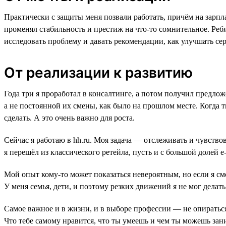
Практически с защиты меня позвали работать, причём на зарпла
променял стабильность и престиж на что-то сомнительное. Ребя
исследовать проблему и давать рекомендации, как улучшать се
От реализации к развитию
Года три я проработал в консалтинге, а потом получил предло
а не постоянной их смены, как было на прошлом месте. Когда т
сделать. А это очень важно для роста.
Сейчас я работаю в hh.ru. Моя задача — отслеживать и чувствов
я перешёл из классического ретейла, пусть и с большой долей
Мой опыт кому-то может показаться невероятным, но если я смо
У меня семья, дети, и поэтому резких движений я не мог делать 
Самое важное и в жизни, и в выборе профессии — не опираться
Что тебе самому нравится, что ты умеешь и чем ты можешь зан