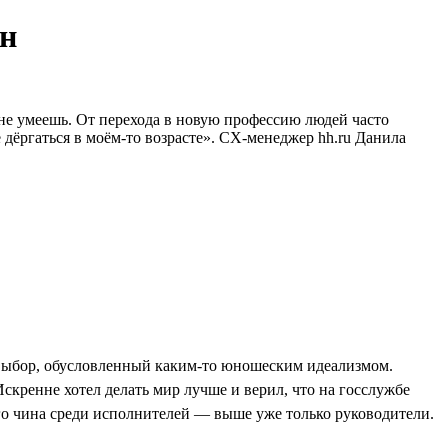
йн
е не умеешь. От перехода в новую профессию людей часто
е дёргаться в моём-то возрасте». CX-менеджер hh.ru Данила
й выбор, обусловленный каким-то юношеским идеализмом.
кренне хотел делать мир лучше и верил, что на госслужбе
го чина среди исполнителей — выше уже только руководители.