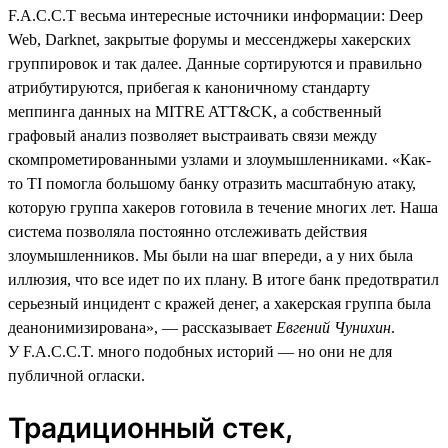
F.A.C.C.T весьма интересные источники информации: Deep
Web, Darknet, закрытые форумы и мессенджеры хакерских
группировок и так далее. Данные сортируются и правильно
атрибутируются, прибегая к каноничному стандарту
меппинга данных на MITRE ATT&CK, а собственный
графовый анализ позволяет выстраивать связи между
скомпрометированными узлами и злоумышленниками. «Как-
то TI помогла большому банку отразить масштабную атаку,
которую группа хакеров готовила в течение многих лет. Наша
система позволяла постоянно отслеживать действия
злоумышленников. Мы были на шаг впереди, а у них была
иллюзия, что все идет по их плану. В итоге банк предотвратил
серьезный инцидент с кражей денег, а хакерская группа была
деанонимизирована», — рассказывает
Евгений Чунихин
.
У F.A.C.C.T. много подобных историй — но они не для
публичной огласки.
Традиционный стек,