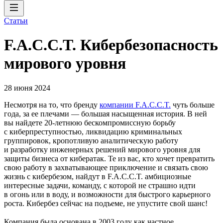
Статьи
F.A.C.C.T. Кибербезопасность
мирового уровня
28 июня 2024
Несмотря на то, что бренду
компании F.A.C.C.T.
чуть больше
года, за ее плечами — большая насыщенная история. В ней
вы найдете 20‑летнюю бескомпромиссную борьбу
с киберпреступностью, ликвидацию криминальных
группировок, кропотливую аналитическую работу
и разработку инженерных решений мирового уровня для
защиты бизнеса от кибератак. Те из вас, кто хочет превратить
свою работу в захватывающее приключение и связать свою
жизнь с кибербезом, найдут в F.A.C.C.T. амбициозные
интересные задачи, команду, с которой не страшно идти
в огонь или в воду, и возможности для быстрого карьерного
роста. Кибербез сейчас на подъеме, не упустите свой шанс!
Компания была основана в 2003 году как частное