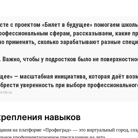
есте с проектом «Билет в будущее» помогаем шко
профессиональным сферам, рассказываем, какие п
но применять, сколько зарабатывают разные специ
 Важно, чтобы у подростков было не поверхностное
ущее» — масштабная инициатива, которая даёт воз
обрести уверенность при выборе профессионального
я hh.ru
крепления навыков
ания на платформе «Профиград» — это виртуальный город, созд
льное профориентационное предсказание на лето.