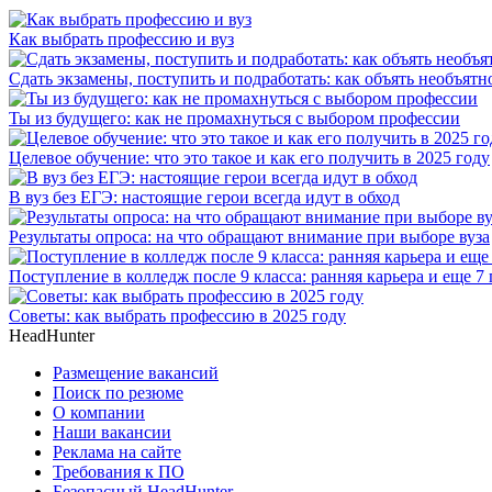
Как выбрать профессию и вуз
Сдать экзамены, поступить и подработать: как объять необъятн
Ты из будущего: как не промахнуться с выбором профессии
Целевое обучение: что это такое и как его получить в 2025 году
В вуз без ЕГЭ: настоящие герои всегда идут в обход
Результаты опроса: на что обращают внимание при выборе вуза
Поступление в колледж после 9 класса: ранняя карьера и еще 7
Советы: как выбрать профессию в 2025 году
HeadHunter
Размещение вакансий
Поиск по резюме
О компании
Наши вакансии
Реклама на сайте
Требования к ПО
Безопасный HeadHunter