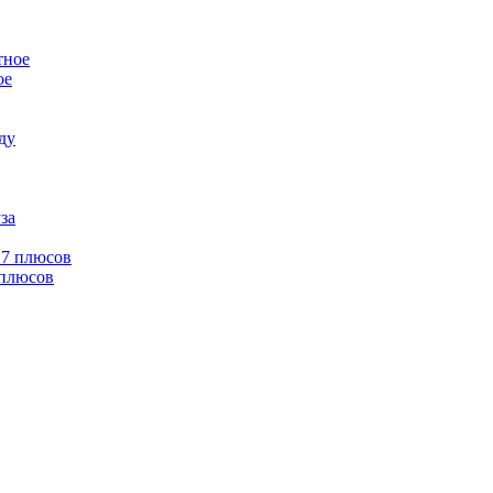
ое
 плюсов