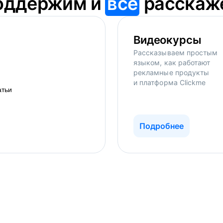
оддержим и
всё
расскаж
Видеокурсы
Рассказываем простым
языком, как работают
рекламные продукты
и платформа Clickme
Подробнее