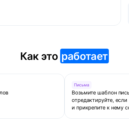
Как это
работает
Письма
лов
Возьмите шаблон пись
отредактируйте, если
и прикрепите к нему 