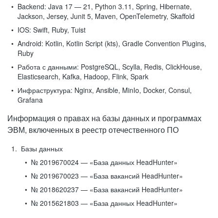
Backend:
Java 17 — 21, Python 3.11, Spring, Hibernate,
Jackson, Jersey, Junit 5, Maven, OpenTelemetry, Skaffold
IOS:
Swift, Ruby, Tuist
Android:
Kotlin, Kotlin Script (kts), Gradle Convention Plugins,
Ruby
Работа с данными:
PostgreSQL, Scylla, Redis, ClickHouse,
Elasticsearch, Kafka, Hadoop, Flink, Spark
Инфраструктура:
Nginx, Ansible, MinIo, Docker, Consul,
Grafana
Информация о правах на базы данных и программах
ЭВМ, включенных в реестр отечественного ПО
Базы данных
№ 2019670024 — «База данных HeadHunter»
№ 2019670023 — «База вакансий HeadHunter»
№ 2018620237 — «База вакансий HeadHunter»
№ 2015621803 — «База данных HeadHunter»