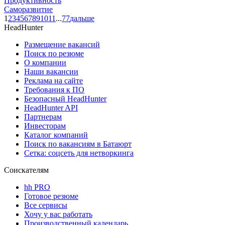
Продуктивность
Саморазвитие
1
2
3
4
5
6
7
8
9
10
11
...
77
дальше
HeadHunter
Размещение вакансий
Поиск по резюме
О компании
Наши вакансии
Реклама на сайте
Требования к ПО
Безопасный HeadHunter
HeadHunter API
Партнерам
Инвесторам
Каталог компаний
Поиск по вакансиям в Батаюрт
Сетка: соцсеть для нетворкинга
Соискателям
hh PRO
Готовое резюме
Все сервисы
Хочу у вас работать
Производственный календарь