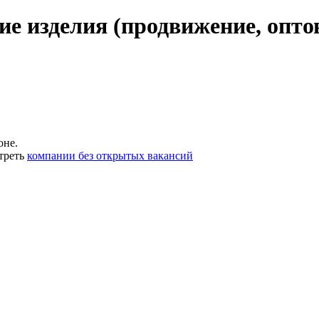
е изделия (продвижение, опто
оне.
треть
компании без открытых вакансий