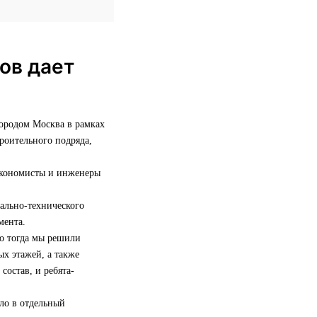
ов дает
городом Москва в рамках
роительного подряда,
 экономисты и инженеры
иально-технического
мента.
но тогда мы решили
х этажей, а также
состав, и ребята-
сло в отдельный