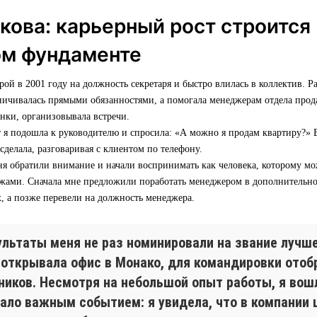
кова: карьерный рост строится
ом фундаменте
ой в 2001 году на должность секретаря и быстро влилась в коллектив. Ра
ничивалась прямыми обязанностями, а помогала менеджерам отдела прод
онки, организовывала встречи.
 я подошла к руководителю и спросила: «А можно я продам квартиру?» В
 сделала, разговаривая с клиентом по телефону.
ня обратили внимание и начали воспринимать как человека, которому мо
ажами. Сначала мне предложили поработать менеджером в дополнительн
, а позже перевели на должность менеджера.
ультаты меня не раз номинировали на звание лучш
 открывала офис в Монако, для командировки отоб
иков. Несмотря на небольшой опыт работы, я вошл
ало важным событием: я увидела, что в компании 