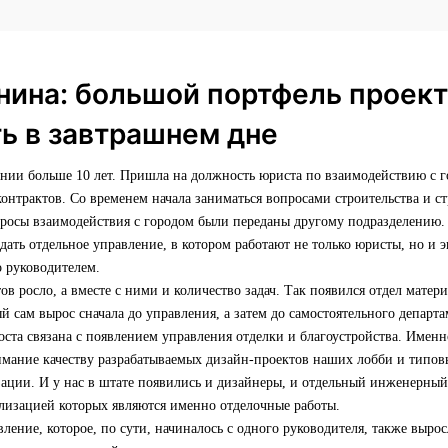
нина: большой портфель проект
ь в завтрашнем дне
ании больше 10 лет. Пришла на должность юриста по взаимодействию с 
нтрактов. Со временем начала заниматься вопросами строительства и ст
просы взаимодействия с городом были переданы другому подразделению.
ать отдельное управление, в котором работают не только юристы, но и
о руководителем.
ов росло, а вместе с ними и количество задач. Так появился отдел матер
й сам вырос сначала до управления, а затем до самостоятельного департа
оста связана с появлением управления отделки и благоустройства. Имен
имание качеству разрабатываемых дизайн-проектов наших лобби и типовы
зации. И у нас в штате появились и дизайнеры, и отдельный инженерный 
ализацией которых являются именно отделочные работы.
ление, которое, по сути, начиналось с одного руководителя, также выро