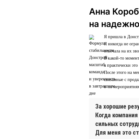
Анна Короб
на надежн
Я пришла в Донстр
Я никогда не огра
отвечала на их зв
В какой-то момент
я практически это
После этого на ме
связанные с прод
и на мероприятиях
За хорошие рез
Когда компания
сильных сотрудн
Для меня это ст