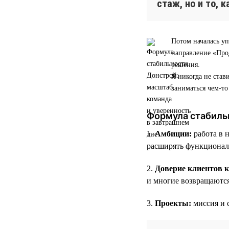
стаж, но и то, 
Потом началась уп
направление «Прод
решения.
Я никогда не став
заниматься чем-т
Формула стабиль
1.
Амбиции:
работа в 
расширять функционал
2.
Доверие клиентов 
и многие возвращаютс
3.
Проекты:
миссия и 