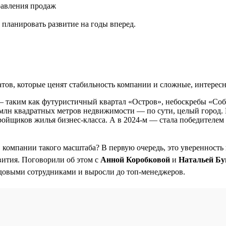
равления продаж
планировать развитие на годы вперед.
ов, которые ценят стабильность компании и сложные, интересн
— таким как футуристичный квартал «Остров», небоскребы «Со
,5 млн квадратных метров недвижимости — по сути, целый город. 
ройщиков жилья бизнес-класса. А в 2024-м — стала победителе
в компании такого масштаба? В первую очередь, это уверенность
вития. Поговорили об этом с
Анной Коробковой
и
Натальей Бу
довыми сотрудниками и выросли до топ-менеджеров.