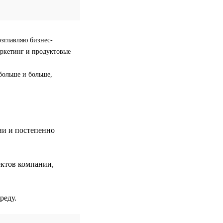
озглавляю бизнес-
аркетинг и продуктовые
больше и больше,
ии и постепенно
ектов компании,
реду.