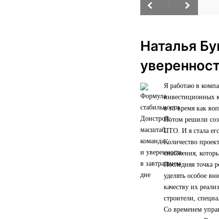
/
Наталья Бу
уверенност
Я работаю в комп
инвестиционных ко
в то время как во
Потом решили созд
ПТО. И я стала ег
Количество проект
снабжения, которы
Последняя точка р
уделять особое вн
качеству их реали
строители, специ
Со временем управ