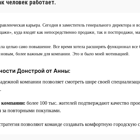
как человек работает.
равленческая карьера. Сегодня я заместитель генерального директора и в
ажи», куда входят как непосредственно продажи, так и постпродажи, м
ила целью само повышение. Все время хотела расширять функционал все 
о новым, более важным для компании. Это и было моей мотивацией.
ности Донстрой от Анны:
надежной компании позволяет смотреть шире своей специализац
.
к компании:
более 100 тыс. жителей подтверждают качество про
я за повторными покупками.
стратегия позволяют команде создавать комфортную городскую с