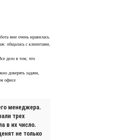
бота мне очень нравилась.
аж: общалась с клиентами,
се дело в том, что
жно доверять задачи,
ом офисе
его менеджера.
рали трех
а в их число.
ценят не только