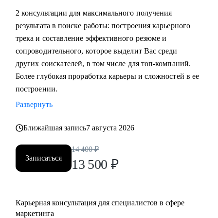
маркетинга, и в сфере маркетинга из одной отрасли в
2 консультации для максимального получения
другую
результата в поиске работы: построения карьерного
• Выявить сильные стороны, а главное, ключевую
трека и составление эффективного резюме и
ценность, за которую будут доплачивать
сопроводительного, которое выделит Вас среди
• Сформулировать карьерную цель и разработать план для
других соискателей, в том числе для топ-компаний.
ее достижения (пошаговая дорожная карта)
Более глубокая проработка карьеры и сложностей в ее
• Составить план роста до позиции директор по
построении.
маркетингу, оценить и усилить управленческие
Развернуть
компетенции
• Проведу аудит резюме и тестового задания, помогу
Ближайшая запись
7 августа 2026
упаковать достижения, составить продающее
14 400
₽
сопроводительное письмо, чтобы приглашали в компании
Записаться
13 500
₽
• Проведу репетицию собеседования, помогу
подготовиться к успешному прохождению интервью и
самопрезентации.
• Построить эффективную команду маркетинга,
Карьерная консультация для специалистов в сфере
оптимизировать процессы внутри отдела маркетинга и
маркетинга