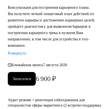
выстроить коммуникации с генеральным директором и
Консультация для построения карьерного плана.
собственниками.
Вы получите четкий пошаговый план действий по
развитию карьеры и достижению карьерных целей,
Кому могу помочь:
пройдете диагностику для выявления барьеров в
• Всем, кто хочет сменить карьерный трек и перейти в
построении карьерного трека в нужном Вам
маркетинг или развиваться в консалтинге;
направлении, в том числе для устройства в топ-
• Специалистам (Junior-Middle-Senior) и руководителям из:
компании.
- Маркетинга (брендинг, PR, digital-маркетинг, SMM,
Развернуть
копирайтинг, event-маркетинг, контент-маркетинг и пр.) и
консалтинга;
Ближайшая запись
7 августа 2026
- E-commerce;
• Директорам по направлениям: маркетинг, e-commerce,
6 900
₽
Записаться
развитие бизнеса;
• Руководителям бизнеса в построении отдела маркетинга.
Аудит резюме + репетиция собеседования для
специалистов сферы маркетинга (2 встречи+поддержка