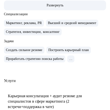
маркетингу/СМО).
Развернуть
• Обширная экспертиза в стратегическом планировании,
консалтинге, запуске новых продуктов и направлений,
Специализации
выводе и повышении узнаваемости новых брендов на
Маркетинг, реклама, PR
Высший и средний менеджмент
рынки, в том числе международные. Опыт привлечения
Стратегия, инвестиции, консалтинг
инвестиций.
• 15+ опыт найма, сформировала 5 команд с нуля. Сильная
Задачи
экспертиза в разработке и внедрении маркетинговых
Создать сильное резюме
Построить карьерный план
систем и процессов.
• Провела более 150 собеседований, более 120 менторских
Проработать стратегию поиска работы
...
сессий.
• Знаю механизмы принятия решений в отделе маркетинга
по релевантности кандидата в России, СНГ, Европе и
Услуги
странах MENA.
• Опыт работы с бизнес-моделями: B2B, B2C.
Карьерная консультация + аудит резюме для
специалистов в сфере маркетинга (2
С чем помогу:
встречи+поддержка в чате)
• Подготовиться к карьерному переходу в сферу