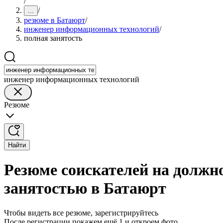
/
/
...
резюме в Батаюрт
/
инженер информационных технологий
/
полная занятость
инженер информационных технологий
Резюме
Найти
Резюме соискателей на должн
занятостью в Батаюрт
Чтобы видеть все резюме, зарегистрируйтесь
После регистрации покажем ещё 1 и откроем фото