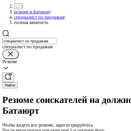
/
/
...
резюме в Батаюрт
/
специалист по продажам
/
полная занятость
специалист по продажам
Резюме
Найти
Резюме соискателей на должно
Батаюрт
Чтобы видеть все резюме, зарегистрируйтесь
После регистрации покажем ещё 1 и откроем фото