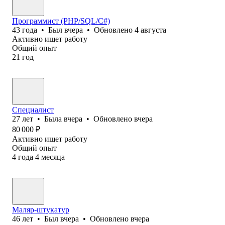
Программист (PHP/SQL/C#)
43
года
•
Был
вчера
•
Обновлено
4 августа
Активно ищет работу
Общий опыт
21
год
Специалист
27
лет
•
Была
вчера
•
Обновлено
вчера
80 000
₽
Активно ищет работу
Общий опыт
4
года
4
месяца
Маляр-штукатур
46
лет
•
Был
вчера
•
Обновлено
вчера