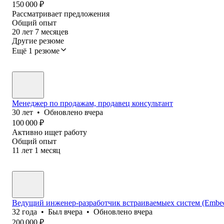
150 000
₽
Рассматривает предложения
Общий опыт
20
лет
7
месяцев
Другие резюме
Ещё 1 резюме
Менеджер по продажам, продавец консультант
30
лет
•
Обновлено
вчера
100 000
₽
Активно ищет работу
Общий опыт
11
лет
1
месяц
Ведущий инженер-разработчик встраиваемыех систем (Embedd
32
года
•
Был
вчера
•
Обновлено
вчера
200 000
₽