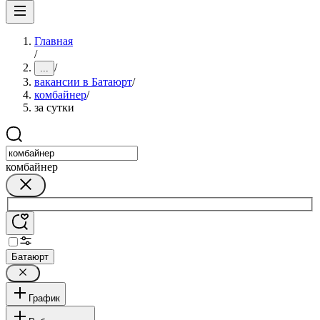
Главная
/
/
...
вакансии в Батаюрт
/
комбайнер
/
за сутки
комбайнер
Батаюрт
График