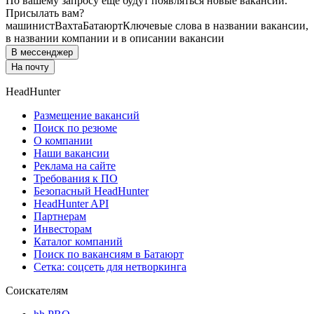
По вашему запросу ещё будут появляться новые вакансии.
Присылать вам?
машинист
Вахта
Батаюрт
Ключевые слова в названии вакансии,
в названии компании и в описании вакансии
В мессенджер
На почту
HeadHunter
Размещение вакансий
Поиск по резюме
О компании
Наши вакансии
Реклама на сайте
Требования к ПО
Безопасный HeadHunter
HeadHunter API
Партнерам
Инвесторам
Каталог компаний
Поиск по вакансиям в Батаюрт
Сетка: соцсеть для нетворкинга
Соискателям