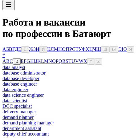
Работа и вакансии
по профессии в Батаюрт
А
Б
В
Г
Д
Е
Ж
З
И
К
Л
М
Н
О
П
Р
С
Т
У
Ф
Х
Ц
Ч
Ш
Э
Ю
Ё
Й
Щ
Ы
Я
#
A
B
C
E
F
G
H
I
J
K
L
M
N
O
P
Q
R
S
T
U
V
W
X
D
Y
Z
data analyst
database administrator
database developer
database engineer
data engineer
data science engineer
data scientist
DCC specialist
delivery manager
demand planner
demand planning manager
department assistant
deputy chief accountant