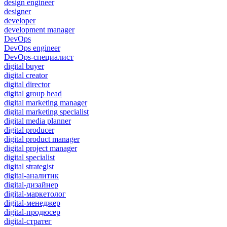
design engineer
designer
developer
development manager
DevOps
DevOps engineer
DevOps-специалист
digital buyer
digital creator
digital director
digital group head
digital marketing manager
digital marketing specialist
digital media planner
digital producer
digital product manager
digital project manager
digital specialist
digital strategist
digital-аналитик
digital-дизайнер
digital-маркетолог
digital-менеджер
digital-продюсер
digital-стратег