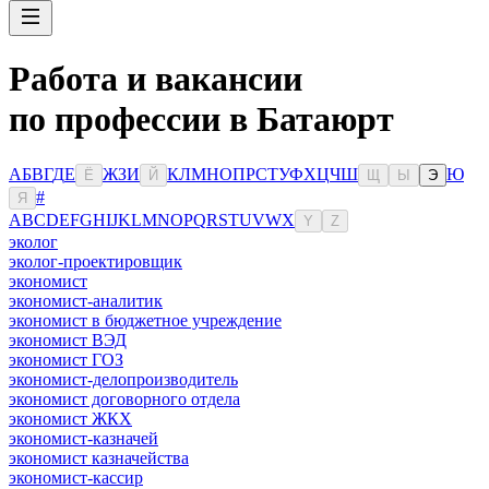
Работа и вакансии
по профессии в Батаюрт
А
Б
В
Г
Д
Е
Ж
З
И
К
Л
М
Н
О
П
Р
С
Т
У
Ф
Х
Ц
Ч
Ш
Ю
Ё
Й
Щ
Ы
Э
#
Я
A
B
C
D
E
F
G
H
I
J
K
L
M
N
O
P
Q
R
S
T
U
V
W
X
Y
Z
эколог
эколог-проектировщик
экономист
экономист-аналитик
экономист в бюджетное учреждение
экономист ВЭД
экономист ГОЗ
экономист-делопроизводитель
экономист договорного отдела
экономист ЖКХ
экономист-казначей
экономист казначейства
экономист-кассир