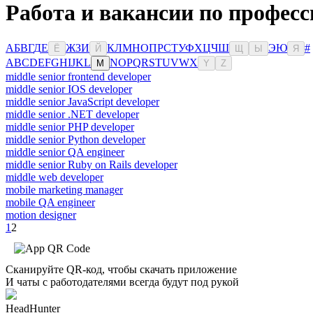
Работа и вакансии по профес
А
Б
В
Г
Д
Е
Ж
З
И
К
Л
М
Н
О
П
Р
С
Т
У
Ф
Х
Ц
Ч
Ш
Э
Ю
#
Ё
Й
Щ
Ы
Я
A
B
C
D
E
F
G
H
I
J
K
L
N
O
P
Q
R
S
T
U
V
W
X
M
Y
Z
middle senior frontend developer
middle senior IOS developer
middle senior JavaScript developer
middle senior .NET developer
middle senior PHP developer
middle senior Python developer
middle senior QA engineer
middle senior Ruby on Rails developer
middle web developer
mobile marketing manager
mobile QA engineer
motion designer
1
2
Сканируйте QR-код, чтобы скачать приложение
И чаты с работодателями всегда будут под рукой
HeadHunter