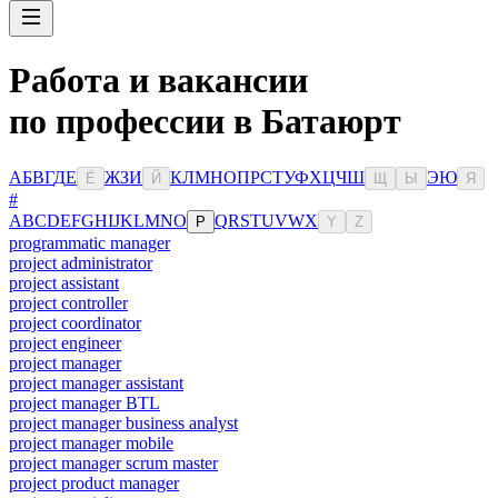
Работа и вакансии
по профессии в Батаюрт
А
Б
В
Г
Д
Е
Ж
З
И
К
Л
М
Н
О
П
Р
С
Т
У
Ф
Х
Ц
Ч
Ш
Э
Ю
Ё
Й
Щ
Ы
Я
#
A
B
C
D
E
F
G
H
I
J
K
L
M
N
O
Q
R
S
T
U
V
W
X
P
Y
Z
programmatic manager
project administrator
project assistant
project controller
project coordinator
project engineer
project manager
project manager assistant
project manager BTL
project manager business analyst
project manager mobile
project manager scrum master
project product manager