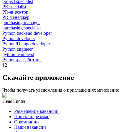
project specialist
PR specialist
PR-директор
PR-менеджер
purchasing manager
purchasing specialist
Python backend developer
Python developer
Python/Django developer
Python engineer
python team lead
Python-разработчик
1
2
Скачайте приложение
Чтобы получать уведомления о приглашениях мгновенно
HeadHunter
Размещение вакансий
Поиск по резюме
О компании
Наши вакансии