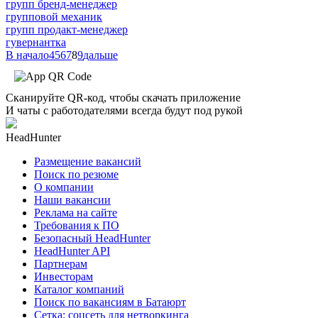
групп бренд-менеджер
групповой механик
групп продакт-менеджер
гувернантка
В начало
4
5
6
7
8
9
дальше
Сканируйте QR-код, чтобы скачать приложение
И чаты с работодателями всегда будут под рукой
HeadHunter
Размещение вакансий
Поиск по резюме
О компании
Наши вакансии
Реклама на сайте
Требования к ПО
Безопасный HeadHunter
HeadHunter API
Партнерам
Инвесторам
Каталог компаний
Поиск по вакансиям в Батаюрт
Сетка: соцсеть для нетворкинга