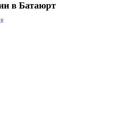
сии в Батаюрт
#