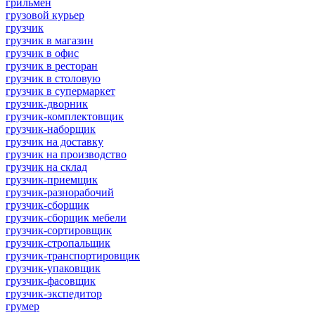
грильмен
грузовой курьер
грузчик
грузчик в магазин
грузчик в офис
грузчик в ресторан
грузчик в столовую
грузчик в супермаркет
грузчик-дворник
грузчик-комплектовщик
грузчик-наборщик
грузчик на доставку
грузчик на производство
грузчик на склад
грузчик-приемщик
грузчик-разнорабочий
грузчик-сборщик
грузчик-сборщик мебели
грузчик-сортировщик
грузчик-стропальщик
грузчик-транспортировщик
грузчик-упаковщик
грузчик-фасовщик
грузчик-экспедитор
грумер