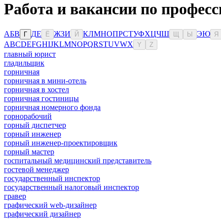
Работа и вакансии по профес
А
Б
В
Д
Е
Ж
З
И
К
Л
М
Н
О
П
Р
С
Т
У
Ф
Х
Ц
Ч
Ш
Э
Ю
Г
Ё
Й
Щ
Ы
Я
A
B
C
D
E
F
G
H
I
J
K
L
M
N
O
P
Q
R
S
T
U
V
W
X
Y
Z
главный юрист
гладильщик
горничная
горничная в мини-отель
горничная в хостел
горничная гостиницы
горничная номерного фонда
горнорабочий
горный диспетчер
горный инженер
горный инженер-проектировщик
горный мастер
госпитальный медицинский представитель
гостевой менеджер
государственный инспектор
государственный налоговый инспектор
гравер
графический web-дизайнер
графический дизайнер