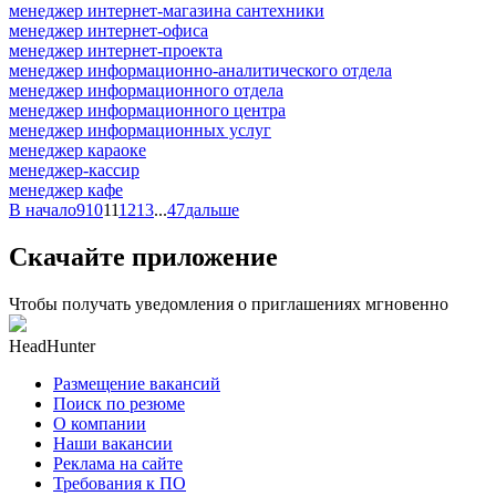
менеджер интернет-магазина сантехники
менеджер интернет-офиса
менеджер интернет-проекта
менеджер информационно-аналитического отдела
менеджер информационного отдела
менеджер информационного центра
менеджер информационных услуг
менеджер караоке
менеджер-кассир
менеджер кафе
В начало
9
10
11
12
13
...
47
дальше
Скачайте приложение
Чтобы получать уведомления о приглашениях мгновенно
HeadHunter
Размещение вакансий
Поиск по резюме
О компании
Наши вакансии
Реклама на сайте
Требования к ПО