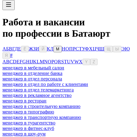
Работа и вакансии
по профессии в Батаюрт
А
Б
В
Г
Д
Е
Ж
З
И
К
Л
Н
О
П
Р
С
Т
У
Ф
Х
Ц
Ч
Ш
Э
Ю
Ё
Й
М
Щ
Ы
#
Я
A
B
C
D
E
F
G
H
I
J
K
L
M
N
O
P
Q
R
S
T
U
V
W
X
Y
Z
менеджер в мебельный салон
менеджер в отделение банка
менеджер в отдел персонала
менеджер в отдел по работе с клиентами
менеджер в отдел телемаркетинга
менеджер в рекламное агентство
менеджер в ресторан
менеджер в строительную компанию
менеджер в типографию
менеджер в транспортную компанию
менеджер в турагентство
менеджер в фитнес-клуб
менеджер в шоу-рум