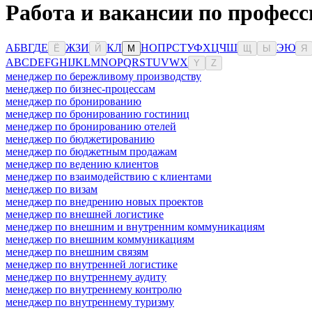
Работа и вакансии по профес
А
Б
В
Г
Д
Е
Ж
З
И
К
Л
Н
О
П
Р
С
Т
У
Ф
Х
Ц
Ч
Ш
Э
Ю
Ё
Й
М
Щ
Ы
Я
A
B
C
D
E
F
G
H
I
J
K
L
M
N
O
P
Q
R
S
T
U
V
W
X
Y
Z
менеджер по бережливому производству
менеджер по бизнес-процессам
менеджер по бронированию
менеджер по бронированию гостиниц
менеджер по бронированию отелей
менеджер по бюджетированию
менеджер по бюджетным продажам
менеджер по ведению клиентов
менеджер по взаимодействию с клиентами
менеджер по визам
менеджер по внедрению новых проектов
менеджер по внешней логистике
менеджер по внешним и внутренним коммуникациям
менеджер по внешним коммуникациям
менеджер по внешним связям
менеджер по внутренней логистике
менеджер по внутреннему аудиту
менеджер по внутреннему контролю
менеджер по внутреннему туризму