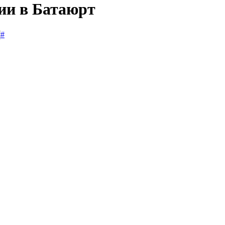
сии в Батаюрт
#