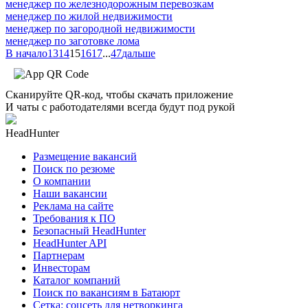
менеджер по железнодорожным перевозкам
менеджер по жилой недвижимости
менеджер по загородной недвижимости
менеджер по заготовке лома
В начало
13
14
15
16
17
...
47
дальше
Сканируйте QR-код, чтобы скачать приложение
И чаты с работодателями всегда будут под рукой
HeadHunter
Размещение вакансий
Поиск по резюме
О компании
Наши вакансии
Реклама на сайте
Требования к ПО
Безопасный HeadHunter
HeadHunter API
Партнерам
Инвесторам
Каталог компаний
Поиск по вакансиям в Батаюрт
Сетка: соцсеть для нетворкинга