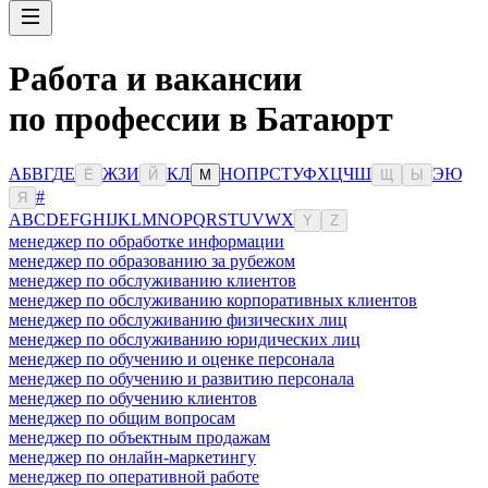
Работа и вакансии
по профессии в Батаюрт
А
Б
В
Г
Д
Е
Ж
З
И
К
Л
Н
О
П
Р
С
Т
У
Ф
Х
Ц
Ч
Ш
Э
Ю
Ё
Й
М
Щ
Ы
#
Я
A
B
C
D
E
F
G
H
I
J
K
L
M
N
O
P
Q
R
S
T
U
V
W
X
Y
Z
менеджер по обработке информации
менеджер по образованию за рубежом
менеджер по обслуживанию клиентов
менеджер по обслуживанию корпоративных клиентов
менеджер по обслуживанию физических лиц
менеджер по обслуживанию юридических лиц
менеджер по обучению и оценке персонала
менеджер по обучению и развитию персонала
менеджер по обучению клиентов
менеджер по общим вопросам
менеджер по объектным продажам
менеджер по онлайн-маркетингу
менеджер по оперативной работе