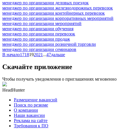
менеджер по организации деловых поездок
менеджер по организации железнодорожных перевозок
менеджер по организации контейнерных перевозок
менеджер по организации корпоративных мероприятий
менеджер по организации мероприятий
менеджер по организации обучения
менеджер по организации перевозок
менеджер по организации продаж
менеджер по организации розничной торговли
менеджер по организации семинаров
В начало
17
18
19
20
21
...
47
дальше
Скачайте приложение
Чтобы получать уведомления о приглашениях мгновенно
HeadHunter
Размещение вакансий
Поиск по резюме
О компании
Наши вакансии
Реклама на сайте
Требования к ПО