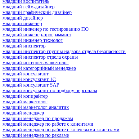
младший воспитатель
младший гейм-дизайнер
младший графический дизайнер
младший дизайнер
младший инженер
младший инженер по тестированию ПО
младший инженер-программист
младший инженер-технолог
младший инспектор
младший инспектор группы надзора отдела безопасности
младший инспектор отдела охраны
младший интернет-маркетолог
младший категорийный менеджер
младший консультант
младший консультант 1С
младший консультант SAP
младший консультант по подбору персонала
младший копирайтер
младший маркетолог
младший маркетолог-аналитик
младший менеджер
младший менеджер по продажам
младший менеджер по работе с клиентами
младший менеджер по работе с ключевыми клиентами
младший менеджер по рекламе