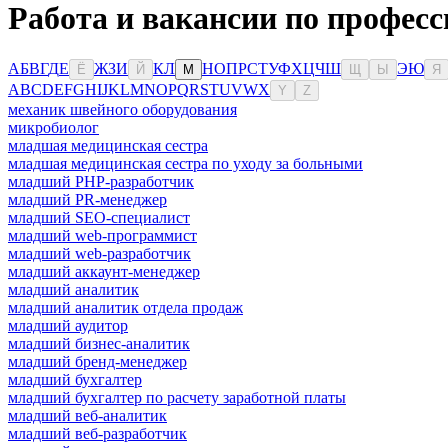
Работа и вакансии по профес
А
Б
В
Г
Д
Е
Ж
З
И
К
Л
Н
О
П
Р
С
Т
У
Ф
Х
Ц
Ч
Ш
Э
Ю
Ё
Й
М
Щ
Ы
Я
A
B
C
D
E
F
G
H
I
J
K
L
M
N
O
P
Q
R
S
T
U
V
W
X
Y
Z
механик швейного оборудования
микробиолог
младшая медицинская сестра
младшая медицинская сестра по уходу за больными
младший PHP-разработчик
младший PR-менеджер
младший SEO-специалист
младший web-программист
младший web-разработчик
младший аккаунт-менеджер
младший аналитик
младший аналитик отдела продаж
младший аудитор
младший бизнес-аналитик
младший бренд-менеджер
младший бухгалтер
младший бухгалтер по расчету заработной платы
младший веб-аналитик
младший веб-разработчик