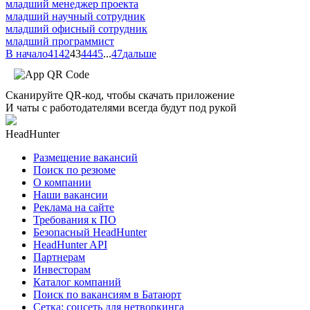
младший менеджер проекта
младший научный сотрудник
младший офисный сотрудник
младший программист
В начало
41
42
43
44
45
...
47
дальше
Сканируйте QR-код, чтобы скачать приложение
И чаты с работодателями всегда будут под рукой
HeadHunter
Размещение вакансий
Поиск по резюме
О компании
Наши вакансии
Реклама на сайте
Требования к ПО
Безопасный HeadHunter
HeadHunter API
Партнерам
Инвесторам
Каталог компаний
Поиск по вакансиям в Батаюрт
Сетка: соцсеть для нетворкинга