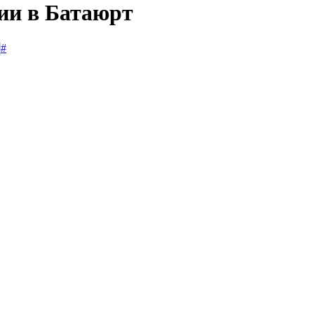
сии в Батаюрт
#