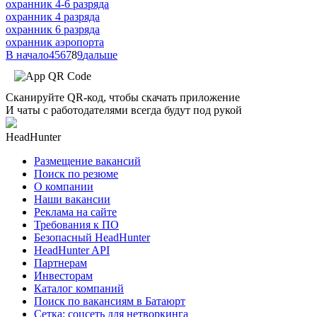
охранник 4-6 разряда
охранник 4 разряда
охранник 6 разряда
охранник аэропорта
В начало
4
5
6
7
8
9
дальше
Сканируйте QR-код, чтобы скачать приложение
И чаты с работодателями всегда будут под рукой
HeadHunter
Размещение вакансий
Поиск по резюме
О компании
Наши вакансии
Реклама на сайте
Требования к ПО
Безопасный HeadHunter
HeadHunter API
Партнерам
Инвесторам
Каталог компаний
Поиск по вакансиям в Батаюрт
Сетка: соцсеть для нетворкинга