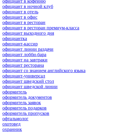
официант в кофейню
официант в ночной клуб
официант в отель
официант в офис
официант в ресторан
официант в ресторан премиум-класса
официант выходного дня
официантка
официант-кассир
официант линии раздачи
официант лобби-бара
официант на завтраки
официант ресторана
официант со знанием английского языка
официант-универсал
официант шведский стол
официант шведской линии
оформитель
оформитель документов
оформитель заявок
оформитель подарков
оформитель пропусков
офтальмолог
охотовед
охранник