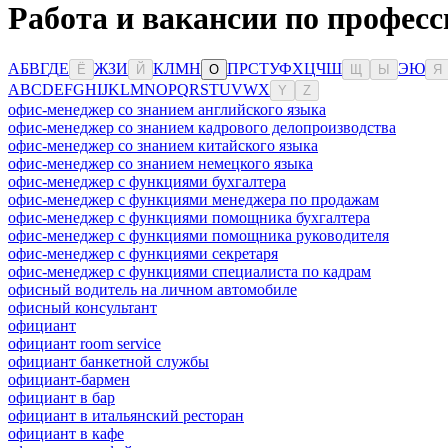
Работа и вакансии по профес
А
Б
В
Г
Д
Е
Ж
З
И
К
Л
М
Н
П
Р
С
Т
У
Ф
Х
Ц
Ч
Ш
Э
Ю
Ё
Й
О
Щ
Ы
Я
A
B
C
D
E
F
G
H
I
J
K
L
M
N
O
P
Q
R
S
T
U
V
W
X
Y
Z
офис-менеджер со знанием английского языка
офис-менеджер со знанием кадрового делопроизводства
офис-менеджер со знанием китайского языка
офис-менеджер со знанием немецкого языка
офис-менеджер с функциями бухгалтера
офис-менеджер с функциями менеджера по продажам
офис-менеджер с функциями помощника бухгалтера
офис-менеджер с функциями помощника руководителя
офис-менеджер с функциями секретаря
офис-менеджер с функциями специалиста по кадрам
офисный водитель на личном автомобиле
офисный консультант
официант
официант room service
официант банкетной службы
официант-бармен
официант в бар
официант в итальянский ресторан
официант в кафе