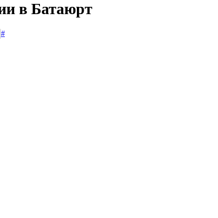
сии в Батаюрт
#