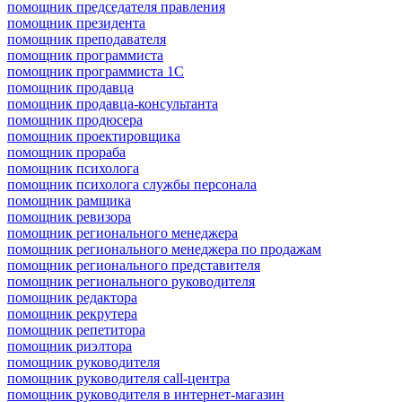
помощник председателя правления
помощник президента
помощник преподавателя
помощник программиста
помощник программиста 1С
помощник продавца
помощник продавца-консультанта
помощник продюсера
помощник проектировщика
помощник прораба
помощник психолога
помощник психолога службы персонала
помощник рамщика
помощник ревизора
помощник регионального менеджера
помощник регионального менеджера по продажам
помощник регионального представителя
помощник регионального руководителя
помощник редактора
помощник рекрутера
помощник репетитора
помощник риэлтора
помощник руководителя
помощник руководителя call-центра
помощник руководителя в интернет-магазин