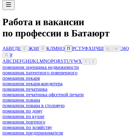
Работа и вакансии
по профессии в Батаюрт
А
Б
В
Г
Д
Е
Ж
З
И
К
Л
М
Н
О
Р
С
Т
У
Ф
Х
Ц
Ч
Ш
Э
Ю
Ё
Й
П
Щ
Ы
#
Я
A
B
C
D
E
F
G
H
I
J
K
L
M
N
O
P
Q
R
S
T
U
V
W
X
Y
Z
помощник оценщика недвижимости
помощник патентного поверенного
помощник пекаря
помощник пекаря-кондитера
помощник печатника
помощник печатника офсетной печати
помощник повара
помощник повара в столовую
помощник по дому
помощник по кухне
помощник портного
помощник по хозяйству
помощник предпринимателя