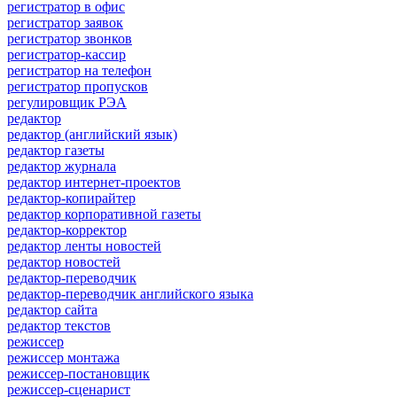
регистратор в офис
регистратор заявок
регистратор звонков
регистратор-кассир
регистратор на телефон
регистратор пропусков
регулировщик РЭА
редактор
редактор (английский язык)
редактор газеты
редактор журнала
редактор интернет-проектов
редактор-копирайтер
редактор корпоративной газеты
редактор-корректор
редактор ленты новостей
редактор новостей
редактор-переводчик
редактор-переводчик английского языка
редактор сайта
редактор текстов
режиссер
режиссер монтажа
режиссер-постановщик
режиссер-сценарист