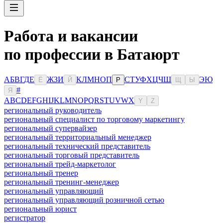
Работа и вакансии
по профессии в Батаюрт
А
Б
В
Г
Д
Е
Ж
З
И
К
Л
М
Н
О
П
С
Т
У
Ф
Х
Ц
Ч
Ш
Э
Ю
Ё
Й
Р
Щ
Ы
#
Я
A
B
C
D
E
F
G
H
I
J
K
L
M
N
O
P
Q
R
S
T
U
V
W
X
Y
Z
региональный руководитель
региональный специалист по торговому маркетингу
региональный супервайзер
региональный территориальный менеджер
региональный технический представитель
региональный торговый представитель
региональный трейд-маркетолог
региональный тренер
региональный тренинг-менеджер
региональный управляющий
региональный управляющий розничной сетью
региональный юрист
регистратор