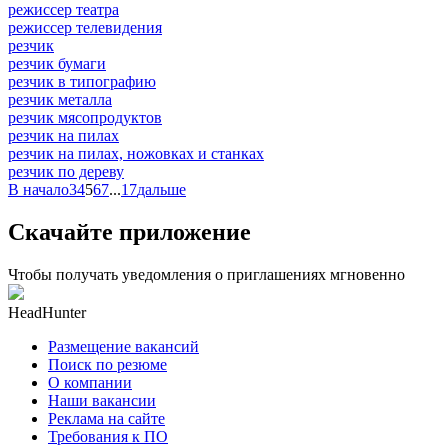
режиссер театра
режиссер телевидения
резчик
резчик бумаги
резчик в типографию
резчик металла
резчик мясопродуктов
резчик на пилах
резчик на пилах, ножовках и станках
резчик по дереву
В начало
3
4
5
6
7
...
17
дальше
Скачайте приложение
Чтобы получать уведомления о приглашениях мгновенно
HeadHunter
Размещение вакансий
Поиск по резюме
О компании
Наши вакансии
Реклама на сайте
Требования к ПО