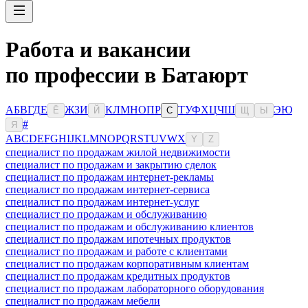
Работа и вакансии
по профессии в Батаюрт
А
Б
В
Г
Д
Е
Ж
З
И
К
Л
М
Н
О
П
Р
Т
У
Ф
Х
Ц
Ч
Ш
Э
Ю
Ё
Й
С
Щ
Ы
#
Я
A
B
C
D
E
F
G
H
I
J
K
L
M
N
O
P
Q
R
S
T
U
V
W
X
Y
Z
специалист по продажам жилой недвижимости
специалист по продажам и закрытию сделок
специалист по продажам интернет-рекламы
специалист по продажам интернет-сервиса
специалист по продажам интернет-услуг
специалист по продажам и обслуживанию
специалист по продажам и обслуживанию клиентов
специалист по продажам ипотечных продуктов
специалист по продажам и работе с клиентами
специалист по продажам корпоративным клиентам
специалист по продажам кредитных продуктов
специалист по продажам лабораторного оборудования
специалист по продажам мебели