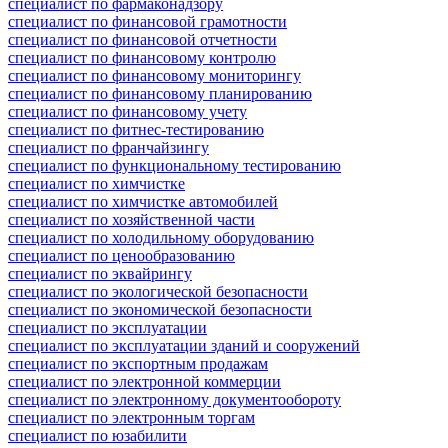
специалист по фармаконадзору
специалист по финансовой грамотности
специалист по финансовой отчетности
специалист по финансовому контролю
специалист по финансовому мониторингу
специалист по финансовому планированию
специалист по финансовому учету
специалист по фитнес-тестированию
специалист по франчайзингу
специалист по функциональному тестированию
специалист по химчистке
специалист по химчистке автомобилей
специалист по хозяйственной части
специалист по холодильному оборудованию
специалист по ценообразованию
специалист по эквайрингу
специалист по экологической безопасности
специалист по экономической безопасности
специалист по эксплуатации
специалист по эксплуатации зданий и сооружений
специалист по экспортным продажам
специалист по электронной коммерции
специалист по электронному документообороту
специалист по электронным торгам
специалист по юзабилити