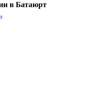
сии в Батаюрт
#