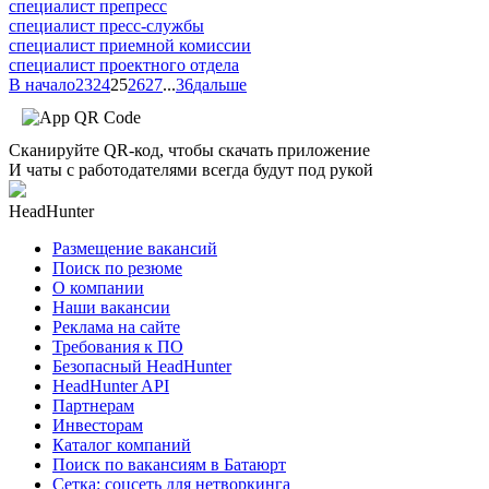
специалист препресс
специалист пресс-службы
специалист приемной комиссии
специалист проектного отдела
В начало
23
24
25
26
27
...
36
дальше
Сканируйте QR-код, чтобы скачать приложение
И чаты с работодателями всегда будут под рукой
HeadHunter
Размещение вакансий
Поиск по резюме
О компании
Наши вакансии
Реклама на сайте
Требования к ПО
Безопасный HeadHunter
HeadHunter API
Партнерам
Инвесторам
Каталог компаний
Поиск по вакансиям в Батаюрт
Сетка: соцсеть для нетворкинга