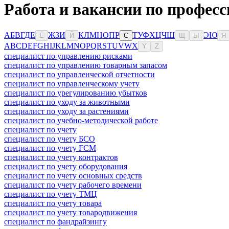
Работа и вакансии по профес
А
Б
В
Г
Д
Е
Ж
З
И
К
Л
М
Н
О
П
Р
Т
У
Ф
Х
Ц
Ч
Ш
Э
Ю
Ё
Й
С
Щ
Ы
Я
A
B
C
D
E
F
G
H
I
J
K
L
M
N
O
P
Q
R
S
T
U
V
W
X
Y
Z
специалист по управлению рисками
специалист по управлению товарным запасом
специалист по управленческой отчетности
специалист по управленческому учету
специалист по урегулированию убытков
специалист по уходу за животными
специалист по уходу за растениями
специалист по учебно-методической работе
специалист по учету
специалист по учету БСО
специалист по учету ГСМ
специалист по учету контрактов
специалист по учету оборудования
специалист по учету основных средств
специалист по учету рабочего времени
специалист по учету ТМЦ
специалист по учету товара
специалист по учету товародвижения
специалист по фандрайзингу