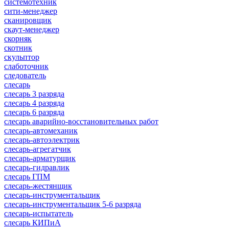
системотехник
сити-менеджер
сканировщик
скаут-менеджер
скорняк
скотник
скульптор
слаботочник
следователь
слесарь
слесарь 3 разряда
слесарь 4 разряда
слесарь 6 разряда
слесарь аварийно-восстановительных работ
слесарь-автомеханик
слесарь-автоэлектрик
слесарь-агрегатчик
слесарь-арматурщик
слесарь-гидравлик
слесарь ГПМ
слесарь-жестянщик
слесарь-инструментальщик
слесарь-инструментальщик 5-6 разряда
слесарь-испытатель
слесарь КИПиА