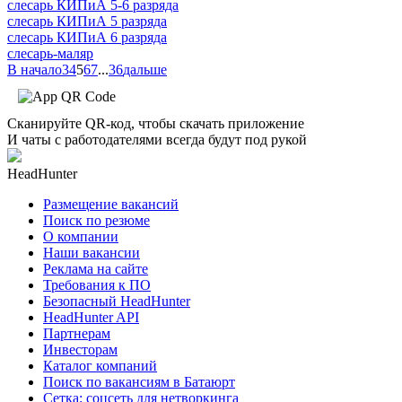
слесарь КИПиА 5-6 разряда
слесарь КИПиА 5 разряда
слесарь КИПиА 6 разряда
слесарь-маляр
В начало
3
4
5
6
7
...
36
дальше
Сканируйте QR-код, чтобы скачать приложение
И чаты с работодателями всегда будут под рукой
HeadHunter
Размещение вакансий
Поиск по резюме
О компании
Наши вакансии
Реклама на сайте
Требования к ПО
Безопасный HeadHunter
HeadHunter API
Партнерам
Инвесторам
Каталог компаний
Поиск по вакансиям в Батаюрт
Сетка: соцсеть для нетворкинга