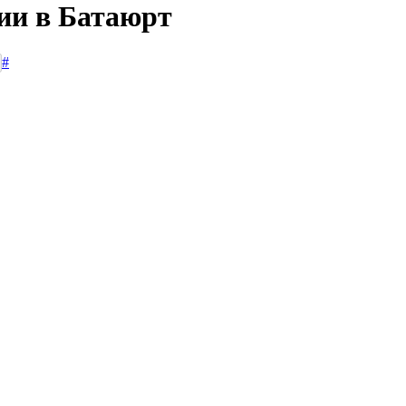
сии в Батаюрт
#