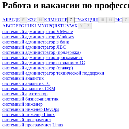
Работа и вакансии по профес
А
Б
В
Г
Д
Е
Ж
З
И
К
Л
М
Н
О
П
Р
Т
У
Ф
Х
Ц
Ч
Ш
Э
Ю
Ё
Й
С
Щ
Ы
Я
A
B
C
D
E
F
G
H
I
J
K
L
M
N
O
P
Q
R
S
T
U
V
W
X
Y
Z
системный администратор VMware
системный администратор Windows
системный администратор в банк
системный администратор ЛВС
системный администратор (поддержка)
системный администратор-программист
системный администратор со знанием 1С
системный администратор (стажер)
системный администратор технической поддержки
системный аналитик
системный аналитик 1С
системный аналитик CRM
системный архитектор
системный бизнес-аналитик
системный инженер
системный инженер DevOps
системный инженер Linux
системный программист
системный программист Linux