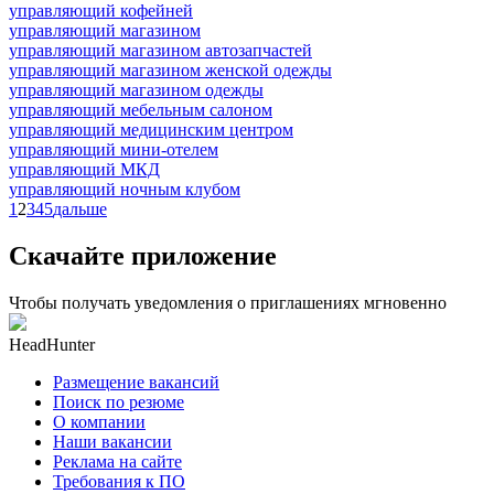
управляющий кофейней
управляющий магазином
управляющий магазином автозапчастей
управляющий магазином женской одежды
управляющий магазином одежды
управляющий мебельным салоном
управляющий медицинским центром
управляющий мини-отелем
управляющий МКД
управляющий ночным клубом
1
2
3
4
5
дальше
Скачайте приложение
Чтобы получать уведомления о приглашениях мгновенно
HeadHunter
Размещение вакансий
Поиск по резюме
О компании
Наши вакансии
Реклама на сайте
Требования к ПО