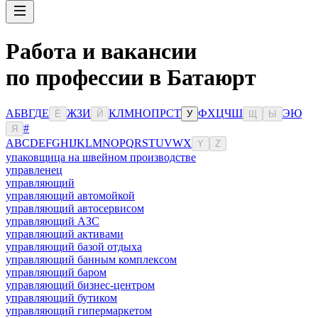
Работа и вакансии
по профессии в Батаюрт
А
Б
В
Г
Д
Е
Ж
З
И
К
Л
М
Н
О
П
Р
С
Т
Ф
Х
Ц
Ч
Ш
Э
Ю
Ё
Й
У
Щ
Ы
#
Я
A
B
C
D
E
F
G
H
I
J
K
L
M
N
O
P
Q
R
S
T
U
V
W
X
Y
Z
упаковщица на швейном производстве
управленец
управляющий
управляющий автомойкой
управляющий автосервисом
управляющий АЗС
управляющий активами
управляющий базой отдыха
управляющий банным комплексом
управляющий баром
управляющий бизнес-центром
управляющий бутиком
управляющий гипермаркетом