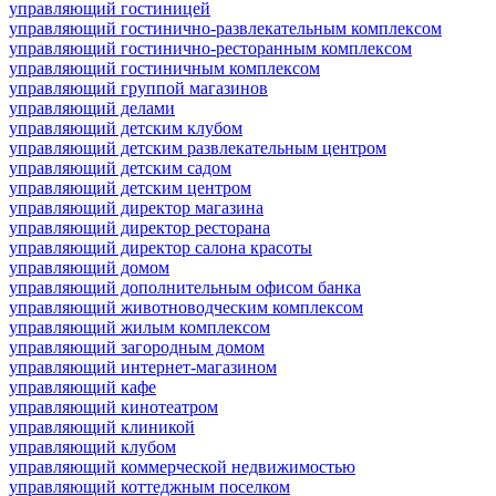
управляющий гостиницей
управляющий гостинично-развлекательным комплексом
управляющий гостинично-ресторанным комплексом
управляющий гостиничным комплексом
управляющий группой магазинов
управляющий делами
управляющий детским клубом
управляющий детским развлекательным центром
управляющий детским садом
управляющий детским центром
управляющий директор магазина
управляющий директор ресторана
управляющий директор салона красоты
управляющий домом
управляющий дополнительным офисом банка
управляющий животноводческим комплексом
управляющий жилым комплексом
управляющий загородным домом
управляющий интернет-магазином
управляющий кафе
управляющий кинотеатром
управляющий клиникой
управляющий клубом
управляющий коммерческой недвижимостью
управляющий коттеджным поселком